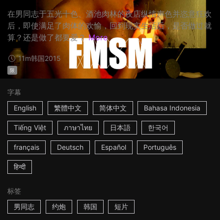
在男同志于五光十色、酒池肉林的夜店纵情声色并恣意狂欢
后，即使满足了肉体的欢愉，回到现实生活后，是否做过就
算？还是做了都要爱？
More
11m
韩国
2015
限
字幕
English
繁體中文
简体中文
Bahasa Indonesia
Tiếng Việt
ภาษาไทย
日本語
한국어
français
Deutsch
Español
Português
हिन्दी
标签
男同志
约炮
韩国
短片