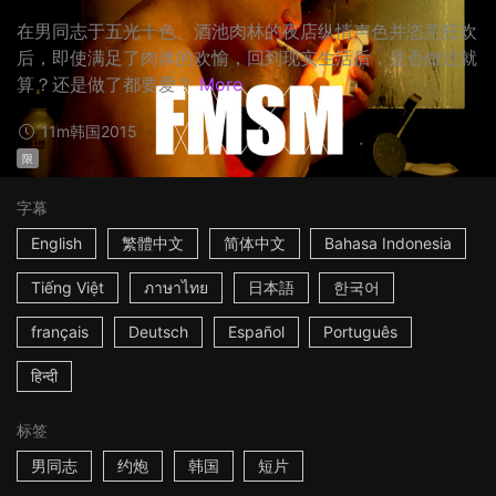
在男同志于五光十色、酒池肉林的夜店纵情声色并恣意狂欢
后，即使满足了肉体的欢愉，回到现实生活后，是否做过就
算？还是做了都要爱？
More
11m
韩国
2015
限
字幕
English
繁體中文
简体中文
Bahasa Indonesia
Tiếng Việt
ภาษาไทย
日本語
한국어
français
Deutsch
Español
Português
हिन्दी
标签
男同志
约炮
韩国
短片