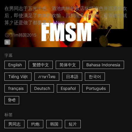
在男同志于五光十色、酒池肉林的夜店纵情声色并恣意狂欢
后，即使满足了肉体的欢愉，回到现实生活后，是否做过就
算？还是做了都要爱？
More
11m
韩国
2015
限
字幕
English
繁體中文
简体中文
Bahasa Indonesia
Tiếng Việt
ภาษาไทย
日本語
한국어
français
Deutsch
Español
Português
हिन्दी
标签
男同志
约炮
韩国
短片