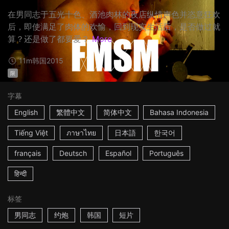
在男同志于五光十色、酒池肉林的夜店纵情声色并恣意狂欢
后，即使满足了肉体的欢愉，回到现实生活后，是否做过就
算？还是做了都要爱？
More
11m
韩国
2015
限
字幕
English
繁體中文
简体中文
Bahasa Indonesia
Tiếng Việt
ภาษาไทย
日本語
한국어
français
Deutsch
Español
Português
हिन्दी
标签
男同志
约炮
韩国
短片