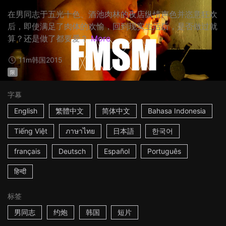
在男同志于五光十色、酒池肉林的夜店纵情声色并恣意狂欢
后，即使满足了肉体的欢愉，回到现实生活后，是否做过就
算？还是做了都要爱？
More
11m
韩国
2015
限
字幕
English
繁體中文
简体中文
Bahasa Indonesia
Tiếng Việt
ภาษาไทย
日本語
한국어
français
Deutsch
Español
Português
हिन्दी
标签
男同志
约炮
韩国
短片