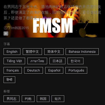
在男同志于五光十色、酒池肉林的夜店纵情声色并恣意狂欢
后，即使满足了肉体的欢愉，回到现实生活后，是否做过就
算？还是做了都要爱？
More
11m
韩国
2015
限
字幕
English
繁體中文
简体中文
Bahasa Indonesia
Tiếng Việt
ภาษาไทย
日本語
한국어
français
Deutsch
Español
Português
हिन्दी
标签
男同志
约炮
韩国
短片