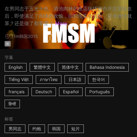
在男同志于五光十色、酒池肉林的夜店纵情声色并恣意狂欢
后，即使满足了肉体的欢愉，回到现实生活后，是否做过就
算？还是做了都要爱？
More
11m
韩国
2015
限
字幕
English
繁體中文
简体中文
Bahasa Indonesia
Tiếng Việt
ภาษาไทย
日本語
한국어
français
Deutsch
Español
Português
हिन्दी
标签
男同志
约炮
韩国
短片