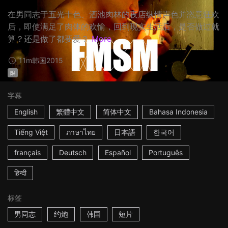
在男同志于五光十色、酒池肉林的夜店纵情声色并恣意狂欢
后，即使满足了肉体的欢愉，回到现实生活后，是否做过就
算？还是做了都要爱？
More
11m
韩国
2015
限
字幕
English
繁體中文
简体中文
Bahasa Indonesia
Tiếng Việt
ภาษาไทย
日本語
한국어
français
Deutsch
Español
Português
हिन्दी
标签
男同志
约炮
韩国
短片