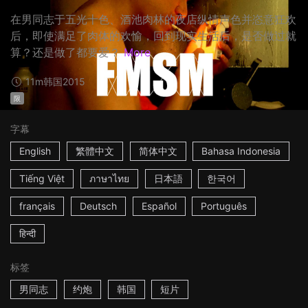
在男同志于五光十色、酒池肉林的夜店纵情声色并恣意狂欢
后，即使满足了肉体的欢愉，回到现实生活后，是否做过就
算？还是做了都要爱？
More
11m
韩国
2015
限
字幕
English
繁體中文
简体中文
Bahasa Indonesia
Tiếng Việt
ภาษาไทย
日本語
한국어
français
Deutsch
Español
Português
हिन्दी
标签
男同志
约炮
韩国
短片