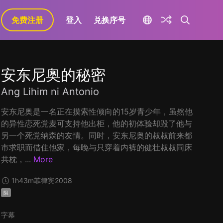
免费注册
登入
兑换序号
安东尼奥的秘密
Ang Lihim ni Antonio
安东尼奥是一名正在摸索性倾向的15岁青少年，虽然他
的异性恋死党麦可支持他出柜，他的初体验却毁了他与
另一个死党纳森的友情。同时，安东尼奥的叔叔前来都
市求职而借住他家，每晚与只穿着内裤的健壮叔叔同床
共枕，...
More
1h43m
菲律宾
2008
限
字幕