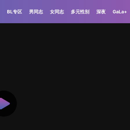
BL专区
男同志
女同志
多元性别
深夜
GaLa+