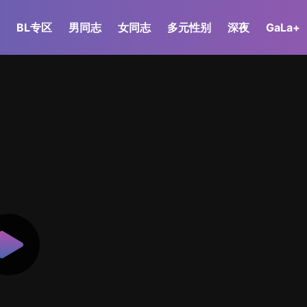
BL专区
男同志
女同志
多元性别
深夜
GaLa+