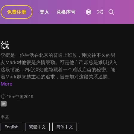
免费注册
登入
兑换序号
线
李挺是一位生活在北京的普通上班族，刚交往不久的男
友Mark对他很是热情殷勤。可是他自己却总是难以投入
这段情感，内心深处他隐藏着一个难以启齿的秘密。随
着Mark越来越主动的追求，挺更加对这段关系迷惘。
More
15m
中国
2019
限
字幕
English
繁體中文
简体中文