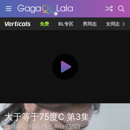
免费
BL专区
男同志
女同志
大于等于75度C 第3集
크거나같거나 75도씨(≥75℃)