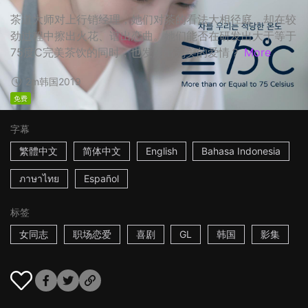
茶道大师对上行销经理，她们对茶的看法大相径庭，却在较
劲过程中擦出火花、谱出恋曲。她们能否在研发出大于等于
75度C完美茶饮的同时，也发展出完美的爱情？
More
2m
韩国
2019
免费
字幕
繁體中文
简体中文
English
Bahasa Indonesia
ภาษาไทย
Español
标签
女同志
职场恋爱
喜剧
GL
韩国
影集