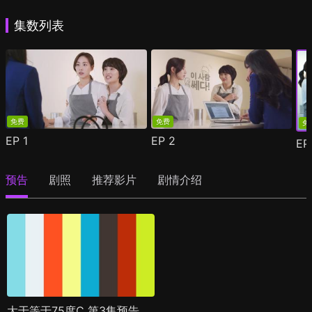
集数列表
免费
免费
免
EP
1
EP
2
E
预告
剧照
推荐影片
剧情介绍
大于等于75度C 第3集预告