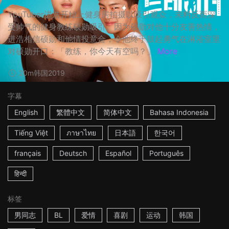
YouTuber进浩开始上健身房拍摄以吸引观众，未料反而深
受帅气的健身教练硕勋吸引。因为硕勋对他十分友善热情，
进浩相信硕勋和他情投意合，令他终于鼓起勇气在淋浴室里
对硕勋开口：「教练，你今天有空吗？」
More
20m
韩国
2019
字幕
English
繁體中文
简体中文
Bahasa Indonesia
Tiếng Việt
ภาษาไทย
日本語
한국어
français
Deutsch
Español
Português
हिन्दी
标签
男同志
BL
爱情
喜剧
运动
韩国