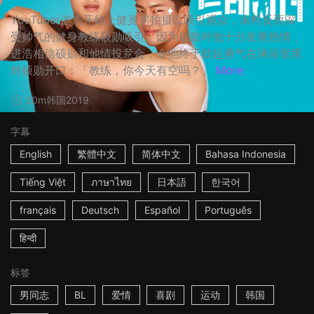
YouTuber进浩开始上健身房拍摄以吸引观众，未料反而深
受帅气的健身教练硕勋吸引。因为硕勋对他十分友善热情，
进浩相信硕勋和他情投意合，令他终于鼓起勇气在淋浴室里
对硕勋开口：「教练，你今天有空吗？」
More
20m
韩国
2019
字幕
English
繁體中文
简体中文
Bahasa Indonesia
Tiếng Việt
ภาษาไทย
日本語
한국어
français
Deutsch
Español
Português
हिन्दी
标签
男同志
BL
爱情
喜剧
运动
韩国