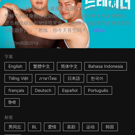
YouTuber进浩开始上健身房拍摄以吸引观众，未料反而深
受帅气的健身教练硕勋吸引。因为硕勋对他十分友善热情，
进浩相信硕勋和他情投意合，令他终于鼓起勇气在淋浴室里
对硕勋开口：「教练，你今天有空吗？」
More
20m
韩国
2019
字幕
English
繁體中文
简体中文
Bahasa Indonesia
Tiếng Việt
ภาษาไทย
日本語
한국어
français
Deutsch
Español
Português
हिन्दी
标签
男同志
BL
爱情
喜剧
运动
韩国