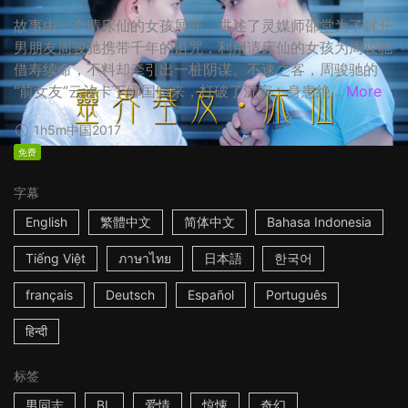
故事由一个请床仙的女孩展开，讲述了灵媒师邵堂为了解开
男朋友周骏驰携带千年的诅咒，利用请床仙的女孩为周骏驰
借寿续命，不料却牵引出一桩阴谋。不速之客，周骏驰的
“前女友”云汐卡丁娜国归来，打破了沉寂。身患绝...
More
1h5m
中国
2017
免费
字幕
English
繁體中文
简体中文
Bahasa Indonesia
Tiếng Việt
ภาษาไทย
日本語
한국어
français
Deutsch
Español
Português
हिन्दी
标签
男同志
BL
爱情
惊悚
奇幻