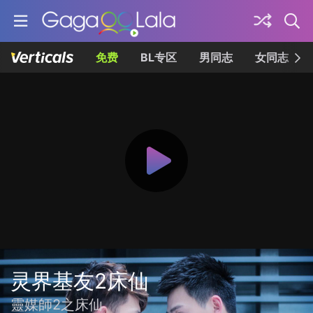
免费
BL专区
男同志
女同志
灵界基友2床仙
靈媒師2之床仙