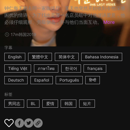
钟仁每天都去同一家咖啡厅，某天他突然开始收到令他深感
困扰的情诗，为了找出是哪一名店员暗中对他倾诉爱意，他
必须仔细观察、旁敲侧击，并与他们当面互动。
More
17m
韩国
2019
字幕
English
繁體中文
简体中文
Bahasa Indonesia
Tiếng Việt
ภาษาไทย
한국어
français
Deutsch
Español
Português
हिन्दी
标签
男同志
BL
爱情
韩国
短片