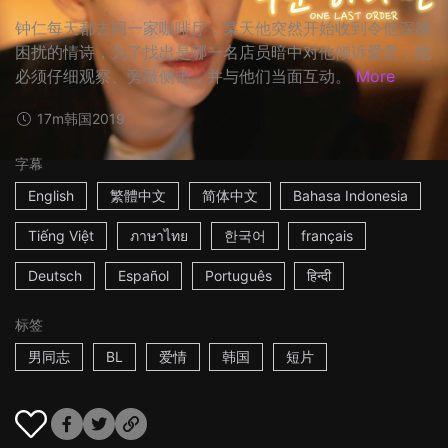
钟仁每天都去同一家咖啡厅，某天他突然开始收到令他深感
困扰的情诗，为了找出是哪一名店员暗中对他倾诉爱意，他
必须仔细观察、旁敲侧击，并与他们当面互动。
More
17m
韩国
2019
字幕
English
繁體中文
简体中文
Bahasa Indonesia
Tiếng Việt
ภาษาไทย
한국어
français
Deutsch
Español
Português
हिन्दी
标签
男同志
BL
爱情
韩国
短片