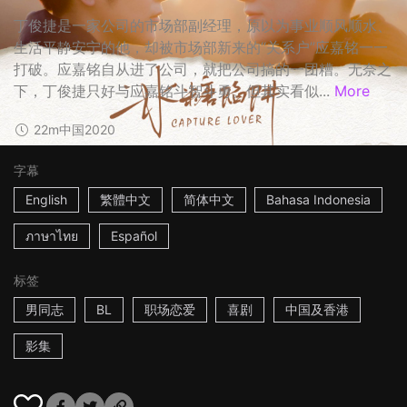
丁俊捷是一家公司的市场部副经理，原以为事业顺风顺水、
生活平静安宁的他，却被市场部新来的“关系户”应嘉铭一一
打破。应嘉铭自从进了公司，就把公司搞的一团糟。无奈之
下，丁俊捷只好与应嘉铭斗智斗勇。但其实看似...
More
22m
中国
2020
字幕
English
繁體中文
简体中文
Bahasa Indonesia
ภาษาไทย
Español
标签
男同志
BL
职场恋爱
喜剧
中国及香港
影集