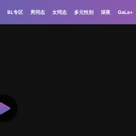
BL专区
男同志
女同志
多元性别
深夜
GaLa+