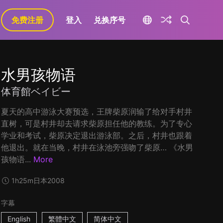
免费注册
登入
兑换序号
水男孩物语
体育館ベイビー
夏天的高中游泳大赛预选，王牌柴原润输了给对手村井
直树，可是村井却去请求柴原担任他的教练。为了专心
学业和考试，柴原决定退出游泳部。之后，村井也跟着
他退出。就在当晚，村井在泳池旁强吻了柴原… 《水男
孩物语...
More
1h25m
日本
2008
字幕
English
繁體中文
简体中文