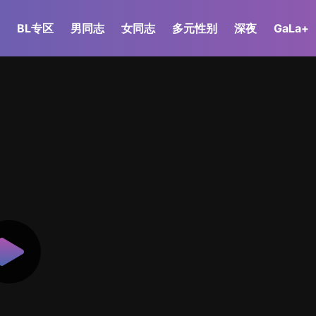
BL专区
男同志
女同志
多元性别
深夜
GaLa+