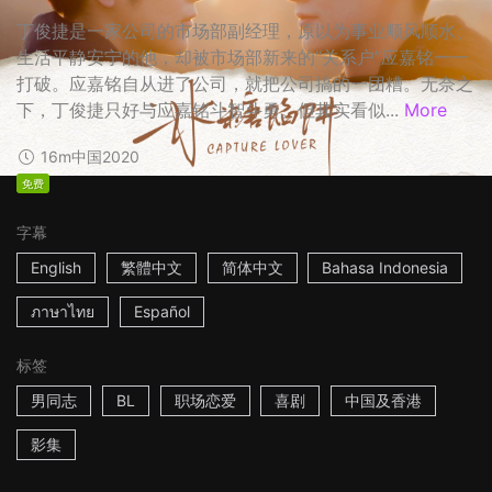
丁俊捷是一家公司的市场部副经理，原以为事业顺风顺水、
生活平静安宁的他，却被市场部新来的“关系户”应嘉铭一一
打破。应嘉铭自从进了公司，就把公司搞的一团糟。无奈之
下，丁俊捷只好与应嘉铭斗智斗勇。但其实看似...
More
16m
中国
2020
免费
字幕
English
繁體中文
简体中文
Bahasa Indonesia
ภาษาไทย
Español
标签
男同志
BL
职场恋爱
喜剧
中国及香港
影集