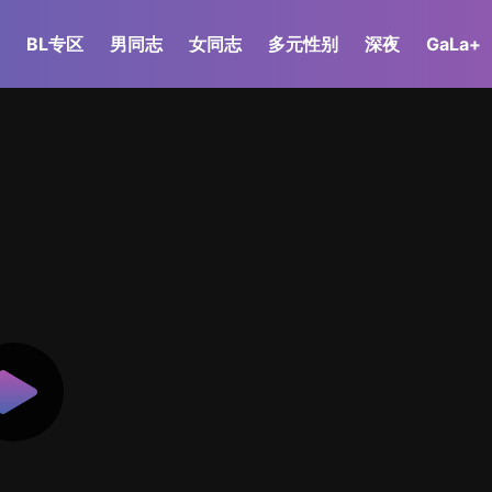
BL专区
男同志
女同志
多元性别
深夜
GaLa+