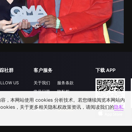
踪社群
客户服务
下载 APP
LLOW US
关于我们
服务条款
常见问题
隐私权
，本网站使用 cookies 分析技术。若您继续阅览本网站内
联络我们
公开征件
ookies，关于更多相关隐私权政策资讯，请阅读我们的
隐私
升级VIP
合作洽談
©
2026
GagaOOLala
.
版权所有