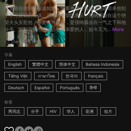
克里斯在收到筛检通知后，慎重考虑对男友强纳森坦承他犯
下不可原谅的错误。虽然他希望坦承后，强纳森能在这个绝
望关头安慰他，但更有可能的，是强纳森会在一气之下和他
分手。当初不怕伤害自己和最亲爱的人，如今又为...
More
10m
新加坡
2016
字幕
English
繁體中文
简体中文
Bahasa Indonesia
Tiếng Việt
ภาษาไทย
한국어
français
Deutsch
Español
Português
हिन्दी
标签
男同志
分手
HIV
华人
亚洲
短片