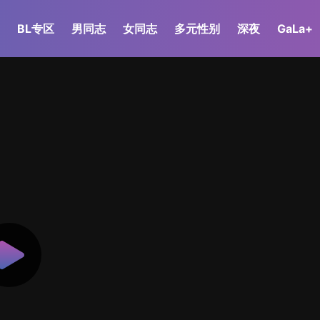
BL专区
男同志
女同志
多元性别
深夜
GaLa+