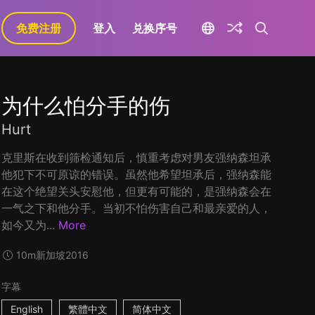
免费注册
登入
兑换序号
为什么怕分手的伤
Hurt
克里斯在收到筛检通知后，慎重考虑对男友强纳森坦承
他犯下不可原谅的错误。虽然他希望坦承后，强纳森能
在这个绝望关头安慰他，但更有可能的，是强纳森会在
一气之下和他分手。当初不怕伤害自己和最亲爱的人，
如今又为...
More
10m
新加坡
2016
字幕
English
繁體中文
简体中文