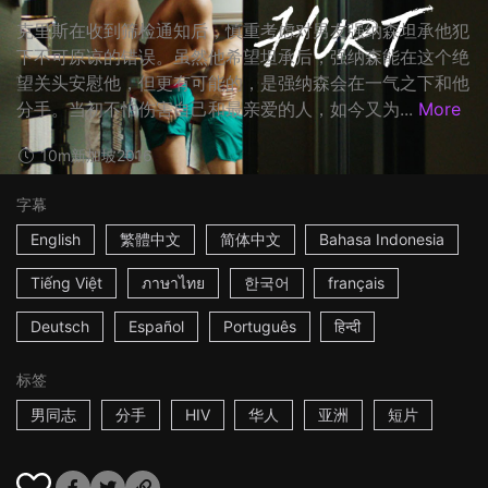
克里斯在收到筛检通知后，慎重考虑对男友强纳森坦承他犯
下不可原谅的错误。虽然他希望坦承后，强纳森能在这个绝
望关头安慰他，但更有可能的，是强纳森会在一气之下和他
分手。当初不怕伤害自己和最亲爱的人，如今又为...
More
10m
新加坡
2016
字幕
English
繁體中文
简体中文
Bahasa Indonesia
Tiếng Việt
ภาษาไทย
한국어
français
Deutsch
Español
Português
हिन्दी
标签
男同志
分手
HIV
华人
亚洲
短片