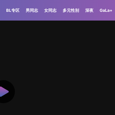
BL专区
男同志
女同志
多元性别
深夜
GaLa+