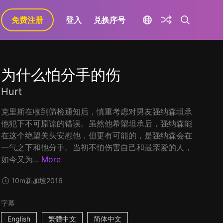
免费注册
登入
兑换序号
为什么怕分手的伤
Hurt
克里斯在收到筛检通知后，慎重考虑对男友强纳森坦承
他犯下不可原谅的错误。虽然他希望坦承后，强纳森能
在这个绝望关头安慰他，但更有可能的，是强纳森会在
一气之下和他分手。当初不怕伤害自己和最亲爱的人，
如今又为...
More
10m
新加坡
2016
字幕
English
繁體中文
简体中文