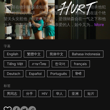
克里斯在收到筛检通知后，慎重考虑对男友强纳森坦承他犯
下不可原谅的错误。虽然他希望坦承后，强纳森能在这个绝
望关头安慰他，但更有可能的，是强纳森会在一气之下和他
分手。当初不怕伤害自己和最亲爱的人，如今又为...
More
10m
新加坡
2016
字幕
English
繁體中文
简体中文
Bahasa Indonesia
Tiếng Việt
ภาษาไทย
한국어
français
Deutsch
Español
Português
हिन्दी
标签
男同志
分手
HIV
华人
亚洲
短片