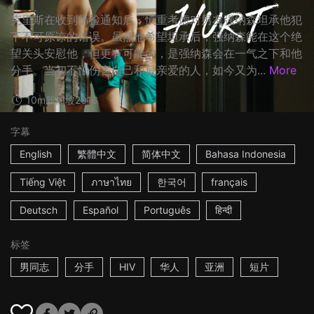
克里斯在收到筛检通知后，慎重考虑对男友强纳森坦承他犯
下不可原谅的错误。虽然他希望坦承后，强纳森能在这个绝
望关头安慰他，但更有可能的，是强纳森会在一气之下和他
分手。当初不怕伤害自己和最亲爱的人，如今又为...
More
10m
新加坡
2016
字幕
English
繁體中文
简体中文
Bahasa Indonesia
Tiếng Việt
ภาษาไทย
한국어
français
Deutsch
Español
Português
हिन्दी
标签
男同志
分手
HIV
华人
亚洲
短片