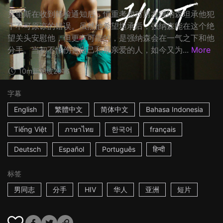
克里斯在收到筛检通知后，慎重考虑对男友强纳森坦承他犯
下不可原谅的错误。虽然他希望坦承后，强纳森能在这个绝
望关头安慰他，但更有可能的，是强纳森会在一气之下和他
分手。当初不怕伤害自己和最亲爱的人，如今又为...
More
10m
新加坡
2016
字幕
English
繁體中文
简体中文
Bahasa Indonesia
Tiếng Việt
ภาษาไทย
한국어
français
Deutsch
Español
Português
हिन्दी
标签
男同志
分手
HIV
华人
亚洲
短片