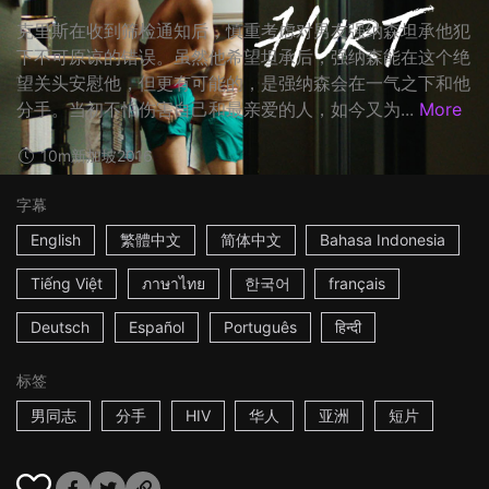
克里斯在收到筛检通知后，慎重考虑对男友强纳森坦承他犯
下不可原谅的错误。虽然他希望坦承后，强纳森能在这个绝
望关头安慰他，但更有可能的，是强纳森会在一气之下和他
分手。当初不怕伤害自己和最亲爱的人，如今又为...
More
10m
新加坡
2016
字幕
English
繁體中文
简体中文
Bahasa Indonesia
Tiếng Việt
ภาษาไทย
한국어
français
Deutsch
Español
Português
हिन्दी
标签
男同志
分手
HIV
华人
亚洲
短片