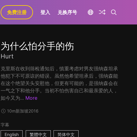
免费注册
登入
兑换序号
为什么怕分手的伤
Hurt
克里斯在收到筛检通知后，慎重考虑对男友强纳森坦承
他犯下不可原谅的错误。虽然他希望坦承后，强纳森能
在这个绝望关头安慰他，但更有可能的，是强纳森会在
一气之下和他分手。当初不怕伤害自己和最亲爱的人，
如今又为...
More
10m
新加坡
2016
字幕
English
繁體中文
简体中文