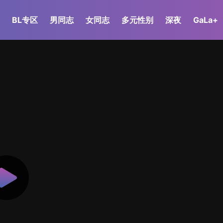
BL专区
男同志
女同志
多元性别
深夜
GaLa+