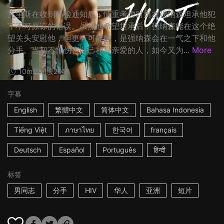
克里斯在收到筛检通知后，慎重考虑对男友强纳森坦承他犯
下不可原谅的错误。虽然他希望坦承后，强纳森能在这个绝
望关头安慰他，但更有可能的，是强纳森会在一气之下和他
分手。当初不怕伤害自己和最亲爱的人，如今又为...
More
10m
新加坡
2016
字幕
English
繁體中文
简体中文
Bahasa Indonesia
Tiếng Việt
ภาษาไทย
한국어
français
Deutsch
Español
Português
हिन्दी
标签
男同志
分手
HIV
华人
亚洲
短片