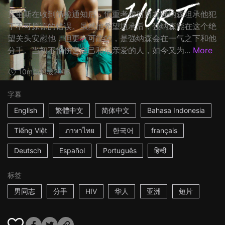
克里斯在收到筛检通知后，慎重考虑对男友强纳森坦承他犯
下不可原谅的错误。虽然他希望坦承后，强纳森能在这个绝
望关头安慰他，但更有可能的，是强纳森会在一气之下和他
分手。当初不怕伤害自己和最亲爱的人，如今又为...
More
10m
新加坡
2016
字幕
English
繁體中文
简体中文
Bahasa Indonesia
Tiếng Việt
ภาษาไทย
한국어
français
Deutsch
Español
Português
हिन्दी
标签
男同志
分手
HIV
华人
亚洲
短片