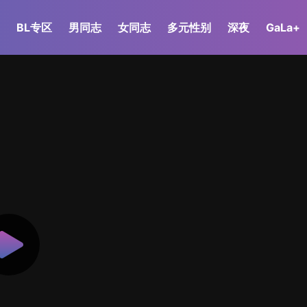
BL专区
男同志
女同志
多元性别
深夜
GaLa+