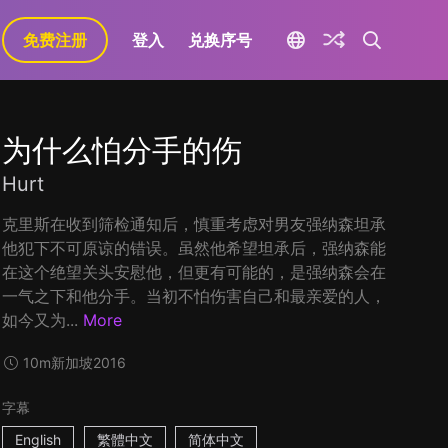
免费注册
登入
兑换序号
为什么怕分手的伤
Hurt
克里斯在收到筛检通知后，慎重考虑对男友强纳森坦承
他犯下不可原谅的错误。虽然他希望坦承后，强纳森能
在这个绝望关头安慰他，但更有可能的，是强纳森会在
一气之下和他分手。当初不怕伤害自己和最亲爱的人，
如今又为...
More
10m
新加坡
2016
字幕
English
繁體中文
简体中文