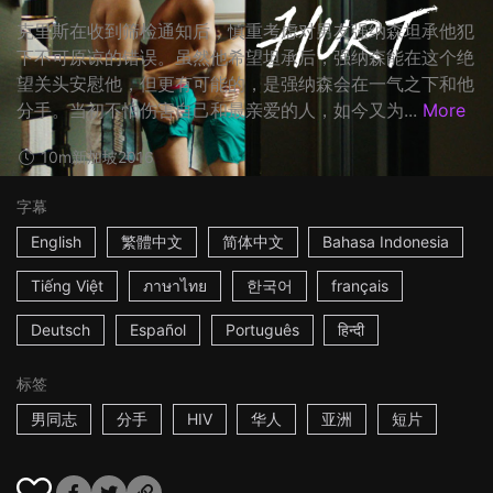
克里斯在收到筛检通知后，慎重考虑对男友强纳森坦承他犯
下不可原谅的错误。虽然他希望坦承后，强纳森能在这个绝
望关头安慰他，但更有可能的，是强纳森会在一气之下和他
分手。当初不怕伤害自己和最亲爱的人，如今又为...
More
10m
新加坡
2016
字幕
English
繁體中文
简体中文
Bahasa Indonesia
Tiếng Việt
ภาษาไทย
한국어
français
Deutsch
Español
Português
हिन्दी
标签
男同志
分手
HIV
华人
亚洲
短片