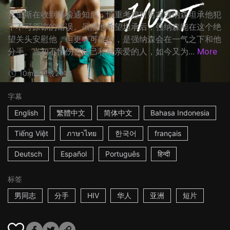
克里斯在收到筛检通知后，慎重考虑对男友强纳森坦承他犯
下不可原谅的错误。虽然他希望坦承后，强纳森能在这个绝
望关头安慰他，但更有可能的，是强纳森会在一气之下和他
分手。当初不怕伤害自己和最亲爱的人，如今又为...
More
10m
新加坡
2016
字幕
English
繁體中文
简体中文
Bahasa Indonesia
Tiếng Việt
ภาษาไทย
한국어
français
Deutsch
Español
Português
हिन्दी
标签
男同志
分手
HIV
华人
亚洲
短片