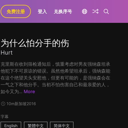
免费注册
登入
兑换序号
为什么怕分手的伤
Hurt
克里斯在收到筛检通知后，慎重考虑对男友强纳森坦承
他犯下不可原谅的错误。虽然他希望坦承后，强纳森能
在这个绝望关头安慰他，但更有可能的，是强纳森会在
一气之下和他分手。当初不怕伤害自己和最亲爱的人，
如今又为...
More
10m
新加坡
2016
字幕
English
繁體中文
简体中文