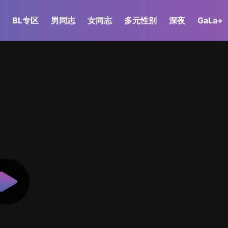
BL专区
男同志
女同志
多元性别
深夜
GaLa+