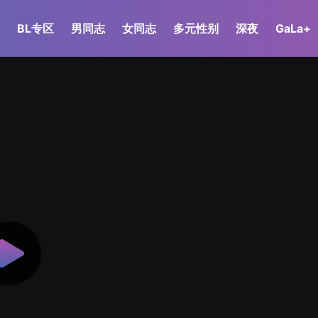
BL专区
男同志
女同志
多元性别
深夜
GaLa+