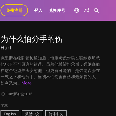
免费注册
登入
兑换序号
为什么怕分手的伤
Hurt
克里斯在收到筛检通知后，慎重考虑对男友强纳森坦承
他犯下不可原谅的错误。虽然他希望坦承后，强纳森能
在这个绝望关头安慰他，但更有可能的，是强纳森会在
一气之下和他分手。当初不怕伤害自己和最亲爱的人，
如今又为...
More
10m
新加坡
2016
字幕
English
繁體中文
简体中文