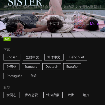
玛伊肯七岁起就知道自己喜欢女生，她的新女友盖比则是到
最近才发现自己也是，但盖比的十岁妹妹克莱欧还不确定自
己喜欢哪个性别。她们一同上路到玛伊肯的避暑小屋，然而
两名年长的女生开始冷战，令克莱欧不知道该站在...
More
15m
瑞典/挪威
2017
免费
字幕
English
繁體中文
简体中文
Tiếng Việt
한국어
français
Deutsch
Español
Português
हिन्दी
标签
女同志
青春恋爱
性向启蒙
欧洲
短片