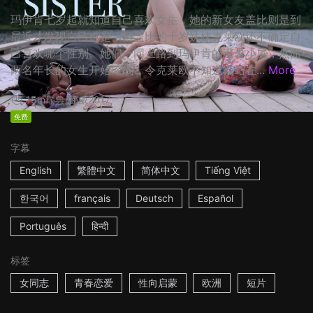
玛伊肯七岁起就知道自己喜欢女生，她的新女友盖比则是到
最近才发现自己也是，但盖比的十岁妹妹克莱欧还不确定自
己喜欢哪个性别。她们一同上路到玛伊肯的避暑小屋，然而
两名年长的女生开始冷战，令克莱欧不知道该站在...
More
15m
瑞典/挪威
2017
免费
字幕
English
繁體中文
简体中文
Tiếng Việt
한국어
français
Deutsch
Español
Português
हिन्दी
标签
女同志
青春恋爱
性向启蒙
欧洲
短片