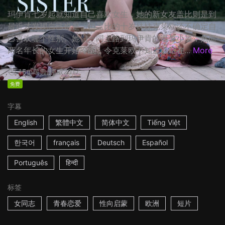
玛伊肯七岁起就知道自己喜欢女生，她的新女友盖比则是到
最近才发现自己也是，但盖比的十岁妹妹克莱欧还不确定自
己喜欢哪个性别。她们一同上路到玛伊肯的避暑小屋，然而
两名年长的女生开始冷战，令克莱欧不知道该站在...
More
15m
瑞典/挪威
2017
免费
字幕
English
繁體中文
简体中文
Tiếng Việt
한국어
français
Deutsch
Español
Português
हिन्दी
标签
女同志
青春恋爱
性向启蒙
欧洲
短片