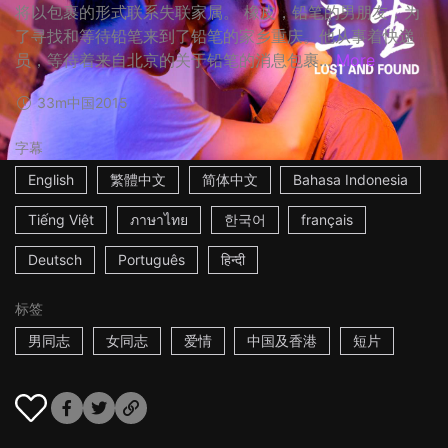
将以包裹的形式联系失联家属。 橡皮，铅笔的男朋友，为
了寻找和等待铅笔来到了铅笔的家乡重庆。他从事着快递
员，等待着来自北京的关于铅笔的消息包裹...
More
33m
中国
2015
字幕
English
繁體中文
简体中文
Bahasa Indonesia
Tiếng Việt
ภาษาไทย
한국어
français
Deutsch
Português
हिन्दी
标签
男同志
女同志
爱情
中国及香港
短片