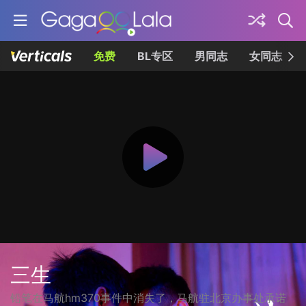
免费
BL专区
男同志
女同志
三生
铅笔在马航hm370事件中消失了，马航驻北京办事处承诺