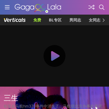
免费
BL专区
男同志
女同志
三生
铅笔在马航hm370事件中消失了，马航驻北京办事处承诺