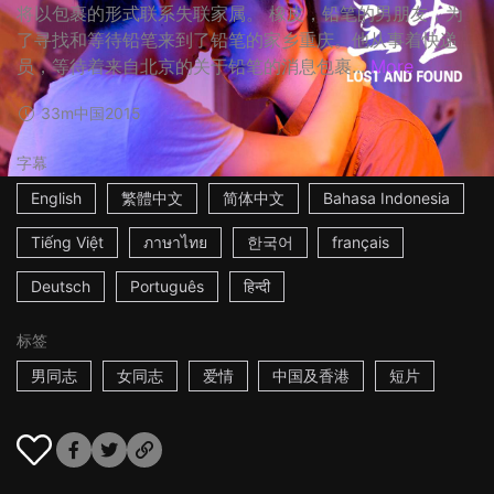
将以包裹的形式联系失联家属。 橡皮，铅笔的男朋友，为
了寻找和等待铅笔来到了铅笔的家乡重庆。他从事着快递
员，等待着来自北京的关于铅笔的消息包裹...
More
33m
中国
2015
字幕
English
繁體中文
简体中文
Bahasa Indonesia
Tiếng Việt
ภาษาไทย
한국어
français
Deutsch
Português
हिन्दी
标签
男同志
女同志
爱情
中国及香港
短片