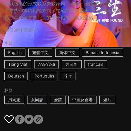
将以包裹的形式联系失联家属。 橡皮，铅笔的男朋友，为
了寻找和等待铅笔来到了铅笔的家乡重庆。他从事着快递
员，等待着来自北京的关于铅笔的消息包裹...
More
33m
中国
2015
字幕
English
繁體中文
简体中文
Bahasa Indonesia
Tiếng Việt
ภาษาไทย
한국어
français
Deutsch
Português
हिन्दी
标签
男同志
女同志
爱情
中国及香港
短片