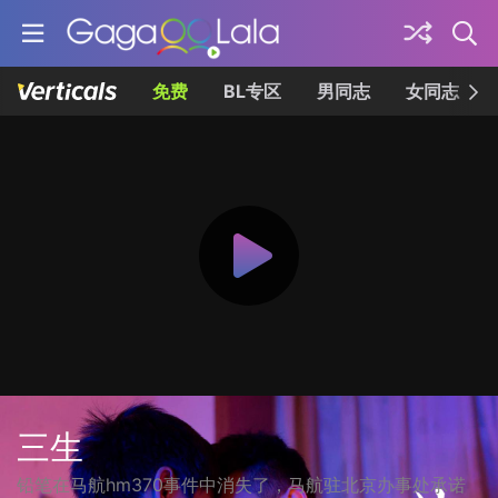
免费
BL专区
男同志
女同志
三生
铅笔在马航hm370事件中消失了，马航驻北京办事处承诺