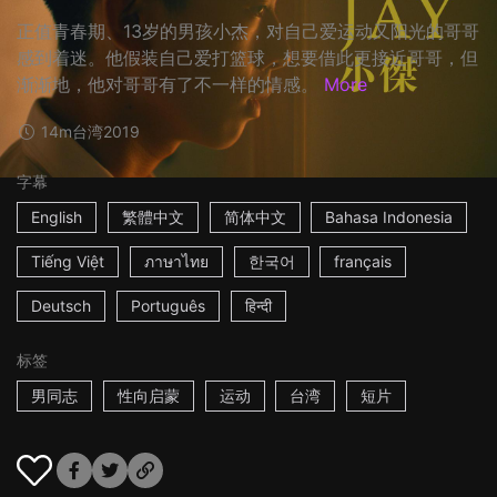
正值青春期、13岁的男孩小杰，对自己爱运动又阳光的哥哥
感到着迷。他假装自己爱打篮球，想要借此更接近哥哥，但
渐渐地，他对哥哥有了不一样的情感。
More
14m
台湾
2019
字幕
English
繁體中文
简体中文
Bahasa Indonesia
Tiếng Việt
ภาษาไทย
한국어
français
Deutsch
Português
हिन्दी
标签
男同志
性向启蒙
运动
台湾
短片