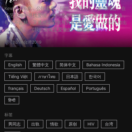
Kevin，26岁，公民老师，同志，温和有礼、参与同运、在
茫茫人海中寻找爱情。他与患有爱滋的已婚男人展开恋情，
母亲不谅解，又遭感染恐惧与男友怨妻的夹击，校园更传出
流言蜚语。 《我的灵魂是爱做的》是陈敏...
More
1h31m
台湾
2019
字幕
English
繁體中文
简体中文
Bahasa Indonesia
Tiếng Việt
ภาษาไทย
日本語
한국어
français
Deutsch
Español
Português
हिन्दी
标签
男同志
出轨
情欲
原创
HIV
台湾