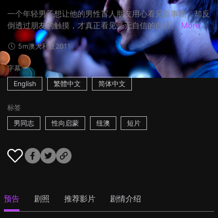
一个年轻男子想让他的男性盲人朋友用心看见新事物，却反
倒透过朋友的触摸，才真正看见毫无自信的自己。
More
5m
澳大利亚
2011
字幕
English
繁體中文
简体中文
标签
男同志
性向启蒙
纽澳
短片
预告
剧照
推荐影片
剧情介绍