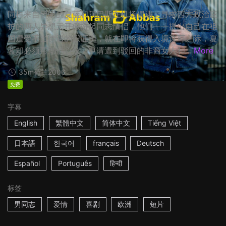
同样来自伊朗的夏蓝和阿巴斯在机场偶遇，寻求西方政治庇
护的两人异想天开假扮起同志情侣，他们一一提出自己在祖
国遭受不当待遇的假证明，就在即将获得入境许可之际，夏
蓝却必须帮助他心仪、申请遭到驳回的非裔女人和...
More
35m
荷兰
2006
免费
字幕
English
繁體中文
简体中文
Tiếng Việt
日本語
한국어
français
Deutsch
Español
Português
हिन्दी
标签
男同志
爱情
喜剧
欧洲
短片