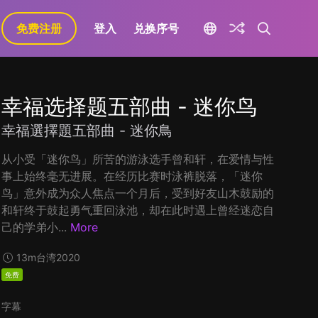
免费注册
登入
兑换序号
幸福选择题五部曲 - 迷你鸟
幸福選擇題五部曲 - 迷你鳥
从小受「迷你鸟」所苦的游泳选手曾和轩，在爱情与性
事上始终毫无进展。在经历比赛时泳裤脱落，「迷你
鸟」意外成为众人焦点一个月后，受到好友山木鼓励的
和轩终于鼓起勇气重回泳池，却在此时遇上曾经迷恋自
己的学弟小...
More
13m
台湾
2020
免费
字幕