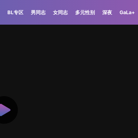
BL专区
男同志
女同志
多元性别
深夜
GaLa+